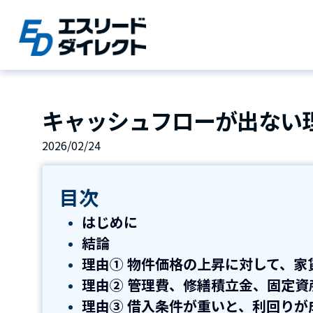
Skip
to
content
キャッシュフローが出ない
2026/02/24
目次
はじめに
結論
理由① 物件価格の上昇に対して、家
理由② 管理費、修繕積立金、固定
理由③ 借入条件が重いと、利回りが