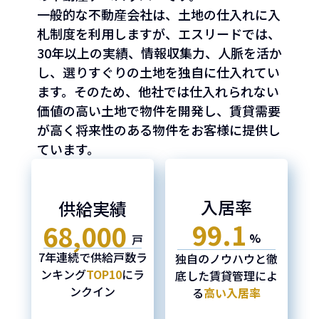
一般的な不動産会社は、土地の仕入れに入
札制度を利用しますが、エスリードでは、
30年以上の実績、
情報収集力、人脈を活か
し、選りすぐりの土地を独自に仕入れてい
ます。そのため、他社では仕入れら
れない
価値の高い土地で物件を開発し、賃貸需要
が高く将来性のある物件をお客様に提供し
ています。
入居率
供給実績
99.1
68,000
%
戸
7年連続で供給戸数
ラ
独自のノウハウと
徹
ンキング
TOP10
にラ
底した賃貸管理
によ
ンクイン
る
高い入居率