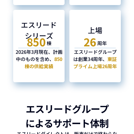
エスリード
上場
シリーズ
850
26
棟
周年
2026年3月現在、
計画
エスリードグルー
プ
中のものを含
め、
850
は創業34周年、
東証
棟の供給
実績
プライム上場
26周年
エスリードグループ
による
サポート体制
エスリードダイレクトは、販売だけで終わらな