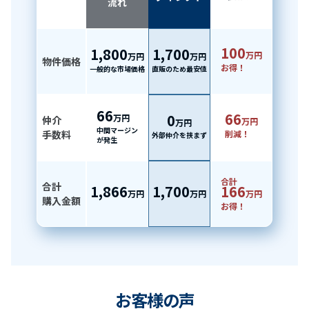
流れ
100
1,800
1,700
万円
万円
万円
物件価格
お得！
一般的な市場価格
直販のため最安値
66
66
0
万円
仲介
万円
万円
中間マージン
手数料
削減！
外部仲介を挟まず
が発生
合計
合計
1,866
1,700
166
万円
万円
万円
購入金額
お得！
お客様の声