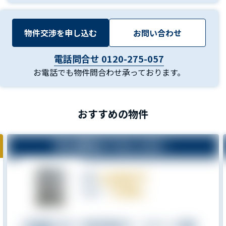
物件交渉を申し込む
お問い合わせ
電話問合せ 0120-275-057
お電話でも物件問合わせ承っております。
おすすめの物件
申込期限まであと22日！
1,630
万円
価格 :
4.66
%
利回り：
※現金購入のみ・引渡日指定あり エスリード梅田