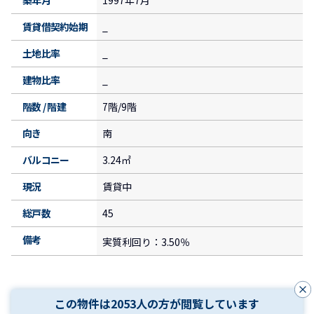
賃貸借契約始期
_
土地比率
_
建物比率
_
階数 / 階建
7階/9階
向き
南
バルコニー
3.24㎡
現況
賃貸中
総戸数
45
備考
実質利回り：3.50％
この物件は2053人の方が閲覧しています