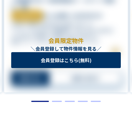
北 7階
会員限定物件
申し込み期限 : 2026年08月31日
所在地: 大阪府大阪市北区本庄西2丁目12-19
アクセス: OsakaMetro御堂筋線「中津」駅まで徒歩9分
OsakaMetro谷町線「中崎町」駅まで徒歩11分
会員限定物件
鉄筋コンクリート造 / 2006年11月築(築19年) / 23.51㎡
＼会員登録して物件情報を見る／
会員登録はこちら(無料)
この物件は84人の方が閲覧しています
詳細を見る
お問い合わせ