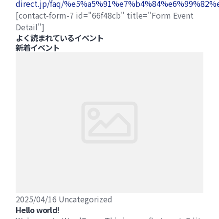
direct.jp/faq/%e5%a5%91%e7%b4%84%e6%99%
[contact-form-7 id="66f48cb" title="Form Event
Detail"]
よく読まれているイベント
新着イベント
2025/04/16
Uncategorized
Hello world!