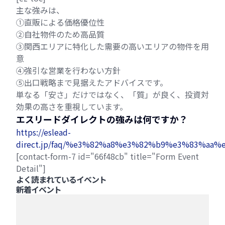
主な強みは、
①直販による価格優位性
②自社物件のため高品質
③関西エリアに特化した需要の高いエリアの物件を用
意
④強引な営業を行わない方針
⑤出口戦略まで見据えたアドバイスです。
単なる「安さ」だけではなく、「質」が良く、投資対
効果の高さを重視しています。
エスリードダイレクトの強みは何ですか？
https://eslead-
direct.jp/faq/%e3%82%a8%e3%82%b9%e3%83%
[contact-form-7 id="66f48cb" title="Form Event
Detail"]
よく読まれているイベント
新着イベント