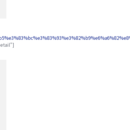
%e3%82%b5%e3%83%bc%e3%83%93%e3%82%b9%e6%a6%82
etail"]