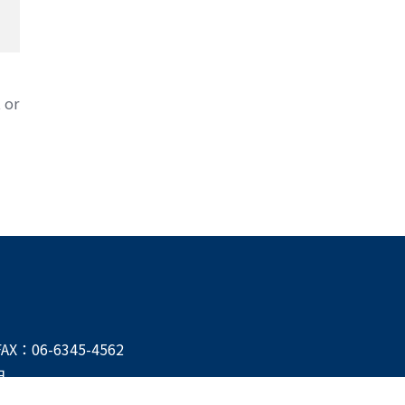
 or
FAX：06-6345-4562
日