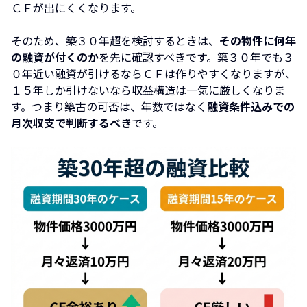
ＣＦが出にくくなります。
そのため、築３０年超を検討するときは、
その物件に何年
の融資が付くのか
を先に確認すべきです。築３０年でも３
０年近い融資が引けるならＣＦは作りやすくなりますが、
１５年しか引けないなら収益構造は一気に厳しくなりま
す。つまり築古の可否は、年数ではなく
融資条件込みでの
月次収支で判断するべき
です。