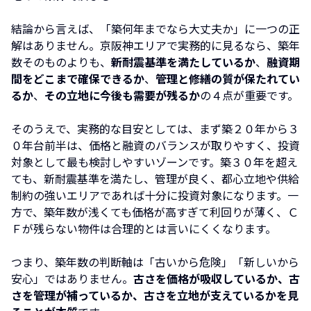
結論から言えば、「築何年までなら大丈夫か」に一つの正
解はありません。京阪神エリアで実務的に見るなら、築年
数そのものよりも、
新耐震基準を満たしているか
、
融資期
間をどこまで確保できるか
、
管理と修繕の質が保たれてい
るか
、
その立地に今後も需要が残るか
の４点が重要です。
そのうえで、実務的な目安としては、まず築２０年から３
０年台前半は、価格と融資のバランスが取りやすく、投資
対象として最も検討しやすいゾーンです。築３０年を超え
ても、新耐震基準を満たし、管理が良く、都心立地や供給
制約の強いエリアであれば十分に投資対象になります。一
方で、築年数が浅くても価格が高すぎて利回りが薄く、Ｃ
Ｆが残らない物件は合理的とは言いにくくなります。
つまり、築年数の判断軸は「古いから危険」「新しいから
安心」ではありません。
古さを価格が吸収しているか、古
さを管理が補っているか、古さを立地が支えているかを見