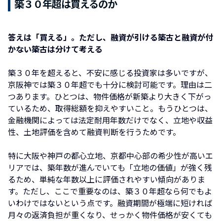
築３０年超は買えるのか
答えは「買える」。ただし、融資が引ける築古と融資が付
かない築古は分けて考える
築３０年を超えると、不安に感じる投資家は多いですが、
京阪神では築３０年超でも十分に検討可能です。理由は二
つあります。ひとつは、物件価格が新築より大きく下がっ
ているため、取得総額を抑えやすいこと。もうひとつは、
金融機関によっては法定耐用年数だけでなく、立地や収益
性、土地評価を含めて融資判断を行うためです。
特に大阪や神戸の都心立地、京都中心部の希少性が高いエ
リアでは、築年数が進んでいても「立地の価値」が強く残
るため、単純な年数以上に評価されやすい傾向がありま
す。ただし、ここで重要なのは、築３０年超なら何でもよ
いわけではないという点です。融資期間が極端に短ければ
月々の返済負担が重くなり、せっかく物件価格が安くても