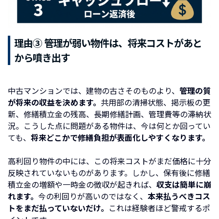
理由③ 管理が弱い物件は、将来コストがあと
から噴き出す
中古マンションでは、建物の古さそのものより、
管理の質
が将来の収益を決めます。
共用部の清掃状態、掲示板の更
新、修繕積立金の残高、長期修繕計画、管理費等の滞納状
況。こうした点に問題がある物件は、今は何とか回ってい
ても、
将来どこかで修繕負担が表面化しやすくなります。
高利回り物件の中には、この将来コストがまだ価格に十分
反映されていないものがあります。しかし、保有後に修繕
積立金の増額や一時金の徴収が起きれば、
収支は簡単に崩
れます。
今の利回りが高いのではなく、
本来払うべきコス
トをまだ払っていないだけ。
これは経験者ほど警戒するポ