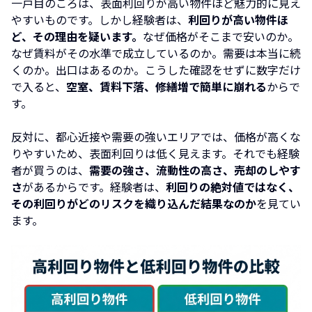
一戸目のころは、表面利回りが高い物件ほど魅力的に見え
やすいものです。しかし経験者は、
利回りが高い物件ほ
ど、その理由を疑います。
なぜ価格がそこまで安いのか。
なぜ賃料がその水準で成立しているのか。需要は本当に続
くのか。出口はあるのか。こうした確認をせずに数字だけ
で入ると、
空室、賃料下落、修繕増で簡単に崩れる
からで
す。
反対に、都心近接や需要の強いエリアでは、価格が高くな
りやすいため、表面利回りは低く見えます。それでも経験
者が買うのは、
需要の強さ、流動性の高さ、売却のしやす
さ
があるからです。経験者は、
利回りの絶対値ではなく、
その利回りがどのリスクを織り込んだ結果なのか
を見てい
ます。