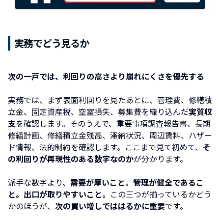
実務でどう見るか
次の一戸では、利回りの高さより崩れにくさを優先する
実務では、まず表面利回りを見たあとに、管理費、修繕積
立金、固定資産税、空室損失、募集費を織り込んだ
実質収
支
を確認します。そのうえで、重要事項調査報告書、長期
修繕計画、修繕積立金残高、滞納状況、周辺賃料、ハザー
ド情報、法的制約を確認します。ここまで見て初めて、
そ
の利回りが再現性のある数字なのか
が分かります。
派手な数字より、
需要が厚いこと。管理が健全であるこ
と。出口が取りやすいこと。
この三つが揃っているかどう
かのほうが、
次の買い増しでははるかに重要
です。